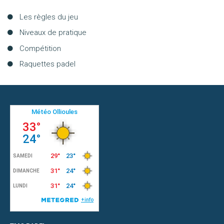
Aller
Les règles du jeu
au
Raquettes
Niveaux de pratique
contenu
padel
Compétition
TARIFS
Raquettes padel
Location
de
terrain
EVENEMENTS
Actualités
Padel
CONTACT