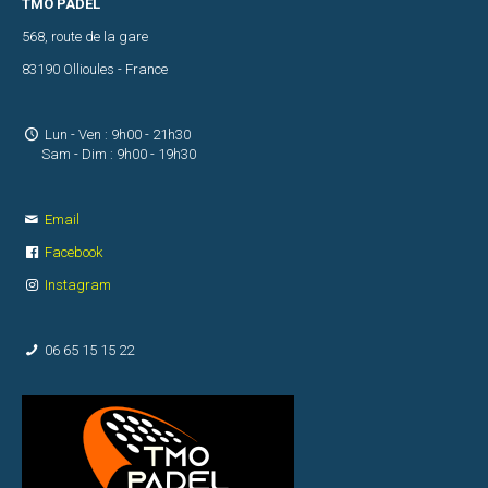
TMO PADEL
Nous
568, route de la gare
contacter
83190 Ollioules - France
Plan
Lun - Ven : 9h00 - 21h30
d'accès
Sam - Dim : 9h00 - 19h30
Réseaux
Email
sociaux
Facebook
Instagram
RESERVER
06 65 15 15 22