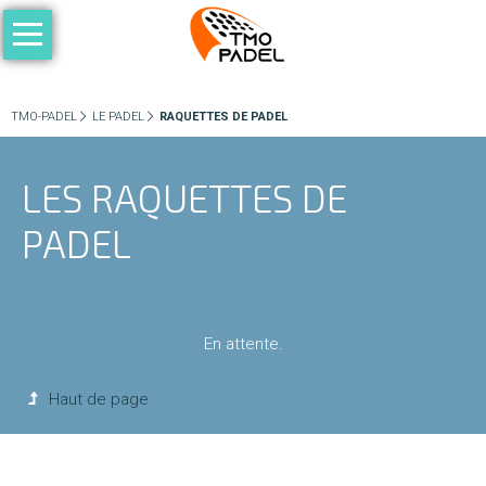
Aller
au
ACCUEIL
contenu
LE
TMO-PADEL
LE PADEL
RAQUETTES DE PADEL
PADEL
LES RAQUETTES DE
Les
PADEL
règles
du
jeu
En attente.
Niveaux
de
Haut de page
pratique
Compétition