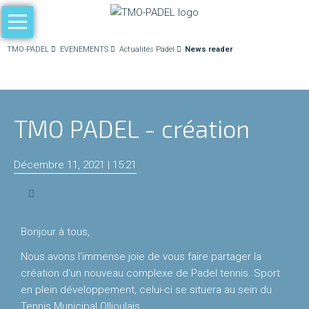
Aller
au
ACCUEIL
TMO-PADEL
EVENEMENTS
Actualités Padel
News reader
contenu
LE
PADEL
TMO PADEL - création
Les
règles
Décembre 11, 2021 | 15:21
du
jeu
Niveaux
Bonjour à tous,
de
Nous avons l'immense joie de vous faire partager la
pratique
création d'un nouveau complexe de Padel tennis. Sport
en plein développement, celui-ci se situera au sein du
Compétition
Tennis Municipal Ollioulais.