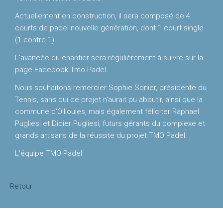
Actuellement en construction, il sera composé de 4
courts de padel nouvelle génération, dont 1 court single
Raquettes
(1 contre 1).
padel
L'avancée du chantier sera régulièrement à suivre sur la
TARIFS
page Facebook Tmo Padel.
Nous souhaitons remercier Sophie Sonier, présidente du
Location
Tennis, sans qui ce projet n'aurait pu aboutir, ainsi que la
de
commune d'Ollioules, mais également féliciter Raphael
terrain
Pugliesi et Didier Pugliesi, futurs gérants du complexe et
grands artisans de la réussite du projet TMO Padel.
EVENEMENTS
L'équipe TMO Padel
Actualités
Padel
Retour
CONTACT