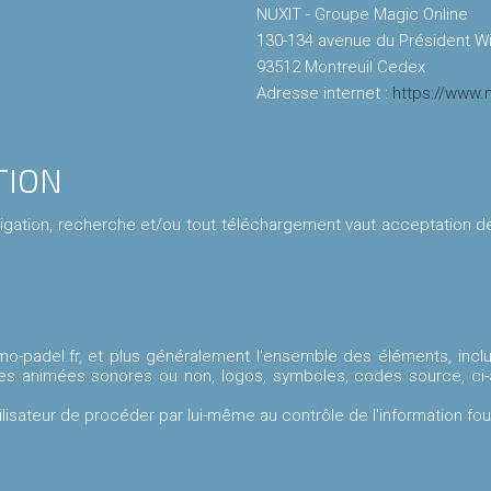
NUXIT - Groupe Magic Online
130-134 avenue du Président W
93512 Montreuil Cedex
Adresse internet :
https://www.
TION
igation, recherche et/ou tout téléchargement vaut acceptation des c
o-padel.fr, et plus généralement l'ensemble des éléments, inclu
es animées sonores ou non, logos, symboles, codes source, ci-
ilisateur de procéder par lui-même au contrôle de l'information fou