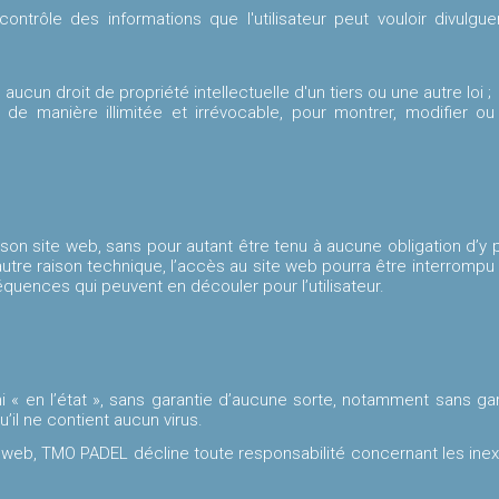
trôle des informations que l'utilisateur peut vouloir divulgue
 aucun droit de propriété intellectuelle d'un tiers ou une autre loi ;
de manière illimitée et irrévocable, pour montrer, modifier o
n site web, sans pour autant être tenu à aucune obligation d’y p
autre raison technique, l’accès au site web pourra être interrom
uences qui peuvent en découler pour l’utilisateur.
ni « en l’état », sans garantie d’aucune sorte, notamment sans g
qu’il ne contient aucun virus.
 web, TMO PADEL décline toute responsabilité concernant les inexa