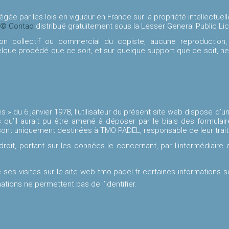
ée par les lois en vigueur en France sur la propriété intellectuell
© Contao
distribué gratuitement sous la Lesser General Public Li
n collectif ou commercial du copiste, aucune reproduction, re
uelque procédé que ce soit, et sur quelque support que ce soit, ne
és » du 6 janvier 1978, l’utilisateur du présent site web dispose d’u
u’il aurait pu être amené à déposer par le biais des formulair
ont uniquement destinées à TMO PADEL, responsable de leur trai
 droit, portant sur les données le concernant, par l'intermédiaire
 de ses visites sur le site web tmo-padel.fr certaines informations
ations ne permettent pas de l’identifier.