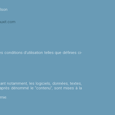
ilson
nuxit.com
onditions d'utilisation telles que définies ci-
ant notamment, les logiciels, données, textes,
après dénommé le "contenu", sont mises à la
rnie.