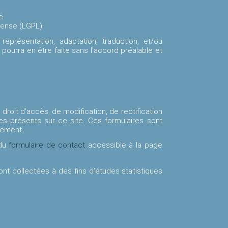
e.
cense (LGPL).
présentation, adaptation, traduction, et/ou
 pourra en être faite sans l'accord préalable et
n droit d’accès, de modification, de rectification
es présents sur ce site. Ces formulaires sont
tement.
 du
formulaire de contact
accessible à la page
 sont collectées à des fins d'études statistiques