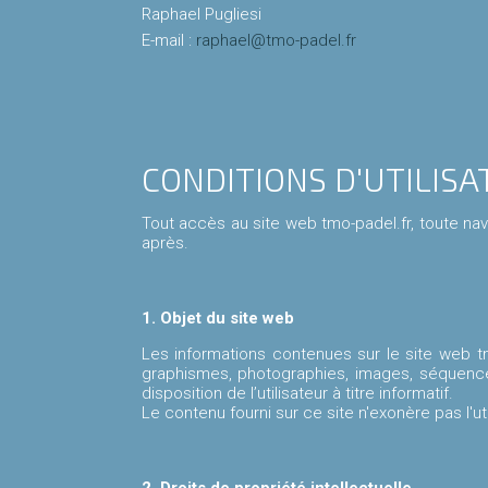
Raphael Pugliesi
E-mail :
raphael@tmo-padel.fr
CONDITIONS D'UTILISA
Tout accès au site web tmo-padel.fr, toute nav
après.
1. Objet du site web
Les informations contenues sur le site web tm
graphismes, photographies, images, séquenc
disposition de l’utilisateur à titre informatif.
Le contenu fourni sur ce site n'exonère pas l'ut
2. Droits de propriété intellectuelle