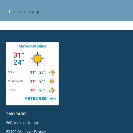
Haut de page
Raquettes
padel
TARIFS
Location
de
terrain
EVENEMENTS
Actualités
Padel
TMO PADEL
CONTACT
568, route de la gare
83190 Ollioules - France