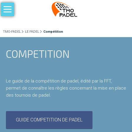
Aller
au
ACCUEIL
contenu
LE
TMO-PADEL
LE PADEL
Compétition
PADEL
COMPETITION
Les
règles
du
jeu
Le guide de la compétition de padel, édité par la FFT,
permet de connaître les règles concernant la mise en place
des tournois de padel.
Niveaux
de
pratique
GUIDE COMPETITION DE PADEL
Compétition