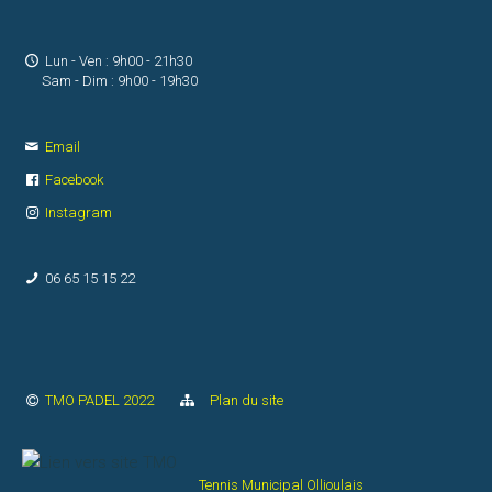
Nous
contacter
Lun - Ven : 9h00 - 21h30
Sam - Dim : 9h00 - 19h30
Plan
Email
d'accès
Facebook
Instagram
Réseaux
sociaux
06 65 15 15 22
RESERVER
TMO PADEL 2022
Plan du site
Tennis Municipal Ollioulais